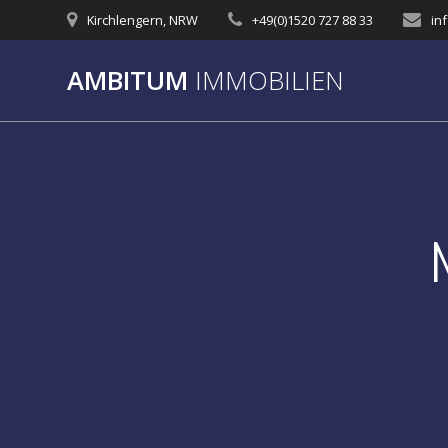
Zum
Kirchlengern, NRW
+49(0)1520 727 88 33
in
Inhalt
springen
AMBITUM
IMMOBILIEN